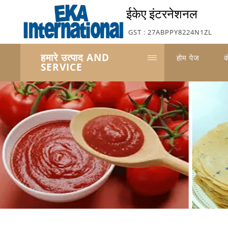
ईकेए इंटरनेशनल
GST : 27ABPPY8224N1ZL
हमारे उत्पाद AND
होम पेज
क
SERVICE